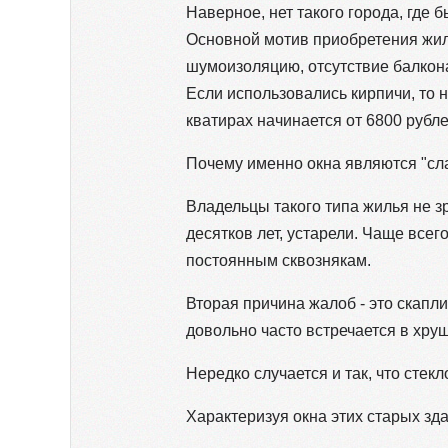
Наверное, нет такого города, где
Основной мотив приобретения жило
шумоизоляцию, отсутствие балкона
Если использовались кирпичи, то 
кватирах начинается от 6800 рубл
Почему именно окна являются "с
Владельцы такого типа жилья не з
десятков лет, устарели. Чаще все
постоянным сквознякам.
Вторая причина жалоб - это скапл
довольно часто встречается в хру
Нередко случается и так, что стек
Характеризуя окна этих старых зд