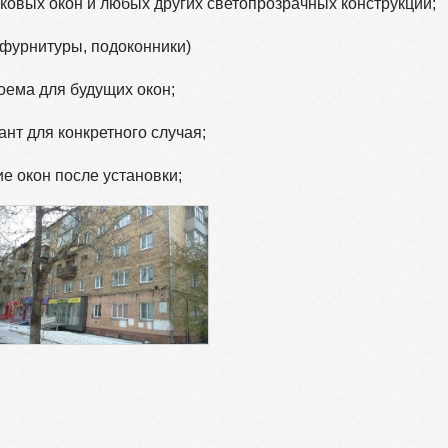
ковых окон и любых других светопрозрачных конструкций;
(фурнитуры, подоконники)
ема для будущих окон;
нт для конкретного случая;
ие окон после установки;