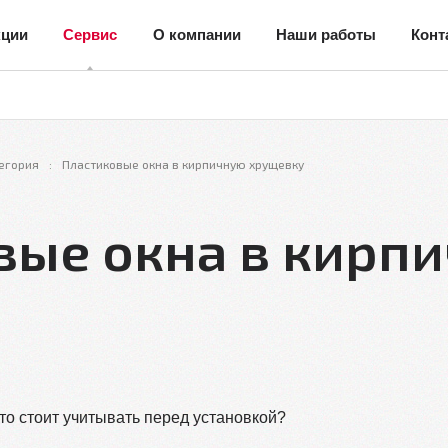
кции
Сервис
О компании
Наши работы
Конт
егория
Пластиковые окна в кирпичную хрущевку
вые окна в кирп
то стоит учитывать перед установкой?