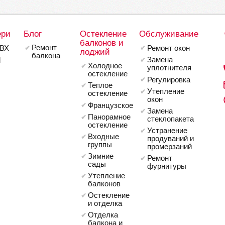
ери
Блог
Остекление
Обслуживание
балконов и
Ремонт
ВХ
Ремонт окон
лоджий
балкона
Замена
l
Холодное
уплотнителя
остекление
Регулировка
Теплое
Утепление
остекление
окон
Французское
Замена
Панорамное
стеклопакета
остекление
Устранение
Входные
продуваний и
группы
промерзаний
Зимние
Ремонт
сады
фурнитуры
Утепление
балконов
Остекление
и отделка
Отделка
балкона и