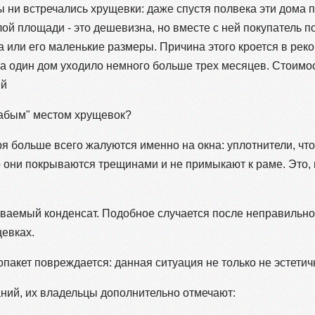
 бы ни встречались хрущевки: даже спустя полвека эти дома
й площади - это дешевизна, но вместе с ней покупатель п
 или его маленькие размеры. Причина этого кроется в рек
на один дом уходило немного больше трех месяцев. Стоимос
ей
лабым" местом хрущевок?
ря больше всего жалуются именно на окна: уплотнители, чт
го они покрываются трещинами и не примыкают к раме. Это, 
иваемый конденсат. Подобное случается после неправильной
щевках.
лопакет повреждается: данная ситуация не только не эстетич
аний, их владельцы дополнительно отмечают: