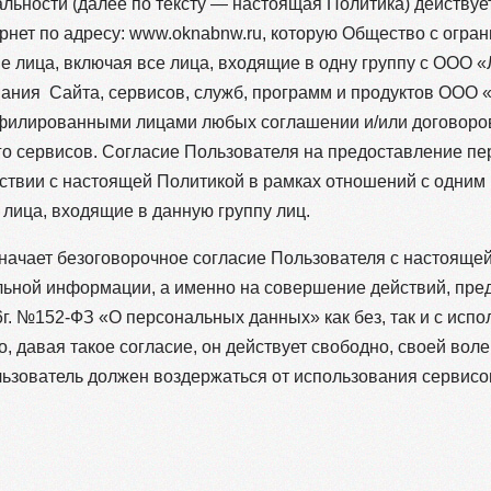
ьности (далее по тексту — настоящая Политика) действуе
рнет по адресу: www.oknabnw.ru, которую Общество с огра
лица, включая все лица, входящие в одну группу с ООО «Л
ния Сайта, сервисов, служб, программ и продуктов ООО «
филированными лицами любых соглашении и/или договоров
его сервисов. Согласие Пользователя на предоставление п
ствии с настоящей Политикой в рамках отношений с одним 
 лица, входящие в данную группу лиц.
начает безоговорочное согласие Пользователя с настоящей
ьной информации, а именно на совершение действий, предус
6г. №152-ФЗ «О персональных данных» как без, так и с исп
о, давая такое согласие, он действует свободно, своей воле
льзователь должен воздержаться от использования серви