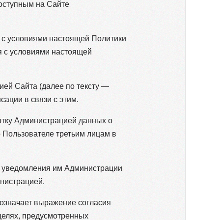
доступным на Сайте
я с условиями настоящей Политики
я с условиями настоящей
ией Сайта (далее по тексту —
ации в связи с этим.
отку Администрацией данных о
о Пользователе третьим лицам в
го уведомления им Администрации
нистрацией.
 означает выражение согласия
 целях, предусмотренных