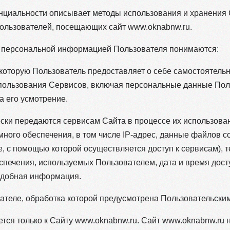
нциальности описывает методы использования и хранения
льзователей, посещающих сайт www.oknabnw.ru.
д персональной информацией Пользователя понимаются:
которую Пользователь предоставляет о себе самостоятельн
использования Сервисов, включая персональные данные По
а его усмотрение.
ески передаются сервисам Сайта в процессе их использов
ного обеспечения, в том числе IP-адрес, данные файлов c
, с помощью которой осуществляется доступ к сервисам), 
печения, используемых Пользователем, дата и время досту
одобная информация.
вателе, обработка которой предусмотрена Пользовательски
тся только к Сайту www.oknabnw.ru. Сайт www.oknabnw.ru н