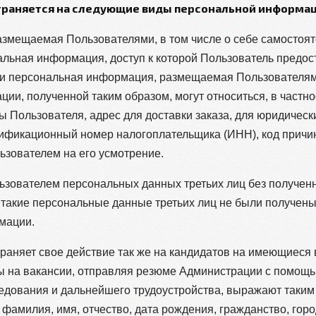
страняется на следующие виды персональной информац
азмещаемая Пользователями, в том числе о себе самостоя
альная информация, доступ к которой Пользователь предос
или персональная информация, размещаемая Пользователям
ии, полученной таким образом, могут относиться, в частно
ы Пользователя, адрес для доставки заказа, для юридическ
ификационный номер налогоплательщика (ИНН), код причин
зователем на его усмотрение.
зователем персональных данных третьих лиц без полученн
и такие персональные данные третьих лиц не были получен
мации.
раняет свое действие так же на кандидатов на имеющиеся
 на вакансии, отправляя резюме Администрации с помощь
едования и дальнейшего трудоустройства, выражают таким
амилия, имя, отчество, дата рождения, гражданство, горо