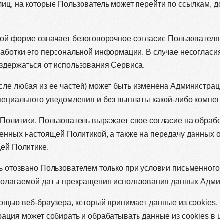
 лиц, на которые Пользователь может перейти по ссылкам, 
бой форме означает безоговорочное согласие Пользовател
работки его персональной информации. В случае несогласи
здержаться от использования Сервиса.
исле любая из ее частей) может быть изменена Администрац
пециального уведомления и без выплаты какой-либо компенс
 Политики, Пользователь выражает свое согласие на обраб
енных настоящей Политикой, а также на передачу данных 
щей Политике.
ыть отозвано Пользователем только при условии письменно
дполагаемой даты прекращения использования данных Адми
ощью веб-браузера, который принимает данные из cookies,
рация может собирать и обрабатывать данные из cookies в