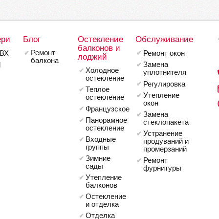
ери
Блог
Остекление
Обслуживание
балконов и
Ремонт
ВХ
Ремонт окон
лоджий
балкона
Замена
l
Холодное
уплотнителя
остекление
Регулировка
Теплое
Утепление
остекление
окон
Французское
Замена
Панорамное
стеклопакета
остекление
Устранение
Входные
продуваний и
группы
промерзаний
Зимние
Ремонт
сады
фурнитуры
Утепление
балконов
Остекление
и отделка
Отделка