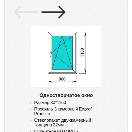
Одностворчатое окно
Размер 80*1160
Ра
Профиль 3 камерный Exprof
Пр
Practica
Pr
Стеклопакет двухкамерный
Ст
толщина 32мм
то
Фурнитура FUTURUS
Фу