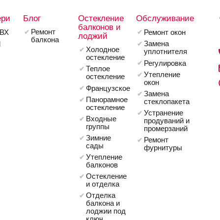
ери
Блог
Остекление
Обслуживание
балконов и
Ремонт
ВХ
Ремонт окон
лоджий
балкона
Замена
l
Холодное
уплотнителя
остекление
Регулировка
Теплое
Утепление
остекление
окон
Французское
Замена
Панорамное
стеклопакета
остекление
Устранение
Входные
продуваний и
группы
промерзаний
Зимние
Ремонт
сады
фурнитуры
Утепление
балконов
Остекление
и отделка
Отделка
балкона и
лоджии под
ключ