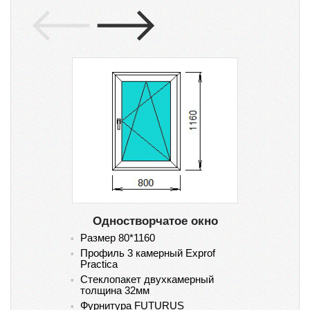
Одностворчатое окно
Размер 80*1160
Ра
Профиль 3 камерный Exprof
Пр
Practica
Pr
Стеклопакет двухкамерный
Ст
толщина 32мм
то
Фурнитура FUTURUS
Фу