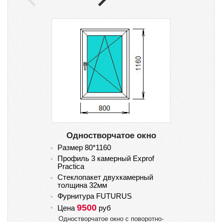
Одностворчатое окно
Размер 80*1160
Ра
Профиль 3 камерный Exprof
Пр
Practica
Pr
Стеклопакет двухкамерный
Ст
толщина 32мм
то
Фурнитура FUTURUS
Фу
9500
Цена
руб
Ц
Одностворчатое окно с поворотно-