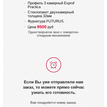
Профиль 3 камерный Exprof
Пр
Practica
Pr
Стеклопакет двухкамерный
Ст
толщина 32мм
то
Фурнитура FUTURUS
Фу
9500
Цена
руб
Ц
Одностворчатое окно с поворотно-
откидным механизмом
Если Вы уже отправляли нам
заказ, то можете прямо сейчас
узнать его готовность.
Вам понадобится номер заказа.